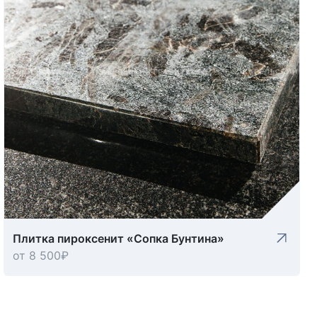
Плитка пироксенит «Сопка Бунтина»
от 8 500
₽