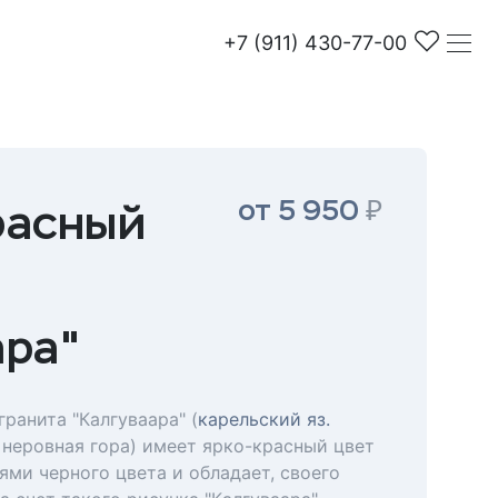
+7 (911) 430-77-00
от 5 950
₽
расный
ара"
ранита "Калгуваара" (
карельский яз.
 неровная гора) имеет ярко-красный цвет
ми черного цвета и обладает, своего