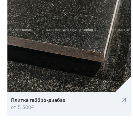
Плитка габбро-диабаз
от 5 500
₽