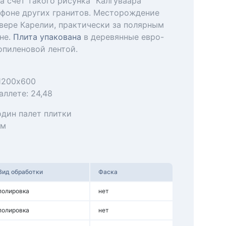
а счет такого рисунка "Калгуваара"
 фоне других гранитов. Месторождение
вере Карелии, практически за полярным
не.
Плита упакована
в деревянные евро-
опиленовой лентой.
 1200х600
аллете: 24,48
один палет плитки
мм
Вид обработки
Фаска
полировка
нет
полировка
нет