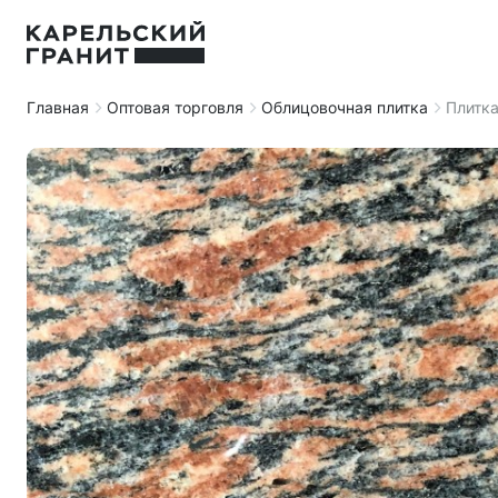
Главная
Оптовая торговля
Облицовочная плитка
Плитка
Строительная продукция
Облицовочная плитка
Мемориальные комплексы
Плиты мощения
Памятники
Контакты
Брусчатка
Стандартные
Доставка и оплата
Бордюры
Горизонтальные
Вопросы и ответы
Заготовки под памятники
Резные