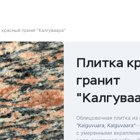
 красный гранит "Калгуваара"
Плитка к
гранит
"Калгува
Облицовочная плитка из г
"Kalguvuara, Kalguvaara"
-
с умеренными вкрапления