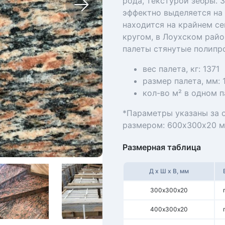
рода, текстурой зебры. З
эффектно выделяется на
находится на крайнем се
кругом, в Лоухском райо
палеты стянутые полипр
вес палета, кг: 1371
размер палета, мм:
кол-во м² в одном п
*Параметры указаны за 
размером: 600х300х20 
Размерная таблица
Д х Ш х В, мм
300х300х20
400х300х20