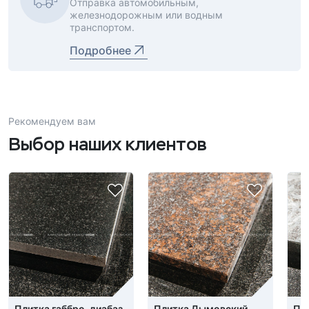
Отправка автомобильным,
железнодорожным или водным
транспортом.
Подробнее
Рекомендуем вам
Выбор наших клиентов
Плитка габбро-диабаз
Плитка Дымовский
Пл