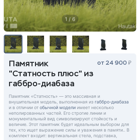
1 / 6
Памятник
₽
от 24 900
"Статность плюс" из
габбро-диабаза
Памятник «Статность» — это массивная и
внушительная модель, выполненная из
габбро-диабаза
и в отличии от
обычной модели
имеет несколько
неполированных частей. Его строгие линии и
монументальный вид символизируют стойкость и
величие. Этот памятник будет идеальным выбором для
тех, кто ищет выражение силы и уважения в памяти.. В
комплект входит: вертикальная стела, подставка,