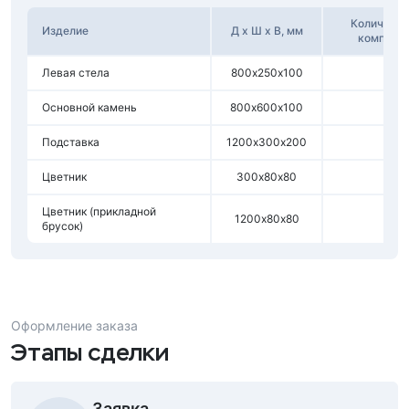
Количеств
Изделие
Д х Ш х В, мм
комплек
Левая стела
800х250х100
1
Основной камень
800х600х100
1
Подставка
1200х300х200
1
Цветник
300х80х80
2
Цветник (прикладной
1200х80х80
1
брусок)
Оформление заказа
Этапы сделки
Заявка