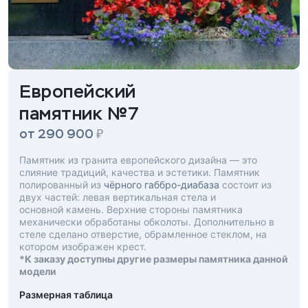
Европейский
памятник №7
₽
от 290 900
Памятник из гранита европейского дизайна — это
слияние традиций, качества и эстетики. Памятник
полированный из
чёрного габбро-диабаза
состоит из
двух частей: левая вертикальная стела и
основной камень. Верхние стороны памятника
механически обработаны обколоты. Дополнительно в
стеле сделано отверстие, обрамленное стеклом, на
котором изображен крест.
*К заказу доступны другие размеры памятника данной
модели
Размерная таблица