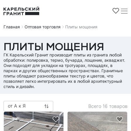
Главная
Оптовая торговля
Плиты мощения
ПЛИТЫ МОЩЕНИЯ
ГК Карельский Гранит производит плиты из гранита любой
обработки: полировка, термо, бучарда, лощение, акваджет.
Строительная продукция
Они подходят для укладки на тротуарах, площадях, в
Облицовочная плитка
парках и других общественных пространствах. Гранитные
Мемориальные комплексы
плиты обладают разнообразием текстур и цветов, что
Плиты мощения
позволяет легко интегрировать их в любой архитектурный
Памятники
Контакты
стиль и дизайн.
Брусчатка
Стандартные
Доставка и оплата
Бордюры
Горизонтальные
Вопросы и ответы
Заготовки под памятники
от А к Я
Всего
16
товаров
Резные
Эксклюзив
Европейская школа