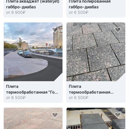
Плита акваджет (waterjet)
Плита полированная
габбро-диабаз
габбро-диабаз
от 9 900
₽
от 6 500
₽
Плита
Плита
термообработанная "Гора
термообработанная
от 8 500
₽
от 6 500
₽
Токимовка"
"Дымовский" гранит