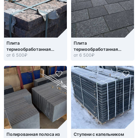
Плита
Плита
термообработанная
термообработанная
от 6 500
₽
от 6 500
₽
Красногорский Гранит
Онежский Лабрадорит
Полированная полоса из
Ступени с капельником