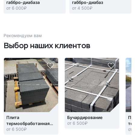
габбро-диабаза
габбро-диабаз
от 6 000
₽
от 4 500
₽
Рекомендуем вам
Выбор наших клиентов
Плита
Бучардирование
Пл
от 6 500
₽
термообработанная
те
от 6 500
₽
от 
габбро-диабаз
"Г