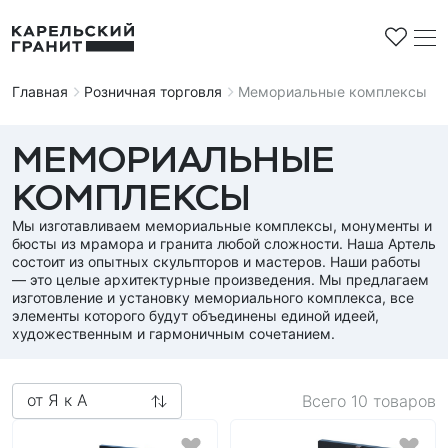
Главная
Розничная торговля
Мемориальные комплексы
МЕМОРИАЛЬНЫЕ
КОМПЛЕКСЫ
Строительная продукция
Мы изготавливаем мемориальные комплексы, монументы и
Облицовочная плитка
бюсты из мрамора и гранита любой сложности. Наша Артель
Мемориальные комплексы
состоит из опытных скульпторов и мастеров. Наши работы
Плиты мощения
— это целые архитектурные произведения. Мы предлагаем
Памятники
Контакты
изготовление и установку мемориального комплекса, все
Брусчатка
Стандартные
элементы которого будут объединены единой идеей,
Доставка и оплата
Бордюры
художественным и гармоничным сочетанием.
Горизонтальные
Вопросы и ответы
Заготовки под памятники
Резные
от Я к А
Всего
10
товаров
Эксклюзив
Европейская школа