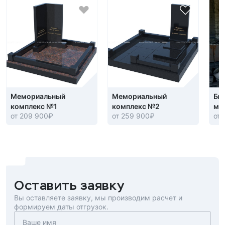
Мемориальный
Мемориальный
Бюс
комплекс №1
комплекс №2
мр
от 209 900
₽
от 259 900
₽
от 
Оставить заявку
Вы оставляете заявку, мы производим расчет и
формируем даты отгрузок.