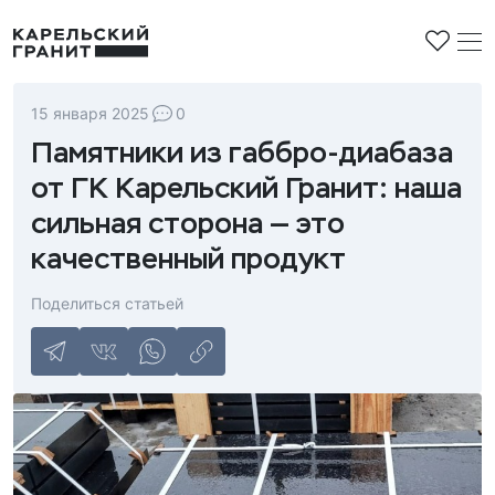
15 января 2025
0
Памятники из габбро-диабаза
от ГК Карельский Гранит: наша
сильная сторона — это
Строительная продукция
качественный продукт
Облицовочная плитка
Мемориальные комплексы
Плиты мощения
Поделиться статьей
Памятники
Контакты
Брусчатка
Стандартные
Доставка и оплата
Бордюры
Горизонтальные
Вопросы и ответы
Заготовки под памятники
Резные
Эксклюзив
Европейская школа