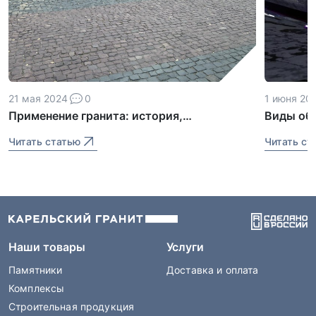
21 мая 2024
0
1 июня 20
Применение гранита: история,
Виды обр
современность и будущее
методы 
Читать статью
Читать ст
Наши товары
Услуги
Памятники
Доставка и оплата
Комплексы
Строительная продукция